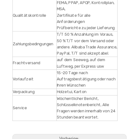
FEMA, PPAP, APQP, Kontrollplan,
MSA,
Qualitätskontrolle
Zertifikate für alle
Anforderungen
Prüfberichte zu jeder Lieferung
T/T 50 % Anzahlung im Voraus,
50 % T/T vor dem Versand oder
Zahlungsbedingungen
andere. Alibaba Trade Assurance,
PayPal, T/T sind akzeptabel.
auf dem Seeweg, auf dem
Frachtversand
Luftweg, per Express usw
15-20 Tage nach
Vorlaufzeit
Auftragsbestätigung oder nach
Ihren Wünschen
Verpackung
Holzetui, Karton
Wöchentlicher Bericht,
Schlüsselknotenbericht, Alle
Service
Fragen werden innerhalb von 24
Stunden beantwortet.
Vorherige: