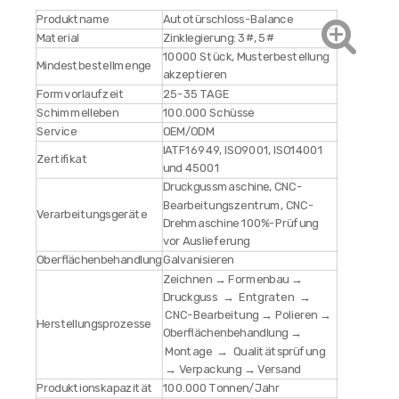
Produktname
Autotürschloss-Balance
Material
Zinklegierung: 3#, 5#
10000 Stück, Musterbestellung
Mindestbestellmenge
akzeptieren
Formvorlaufzeit
25-35 TAGE
Schimmelleben
100.000 Schüsse
Service
OEM/ODM
IATF16949, ISO9001, ISO14001
Zertifikat
und 45001
Druckgussmaschine, CNC-
Bearbeitungszentrum, CNC-
Verarbeitungsgeräte
Drehmaschine 100%-Prüfung
vor Auslieferung
Oberflächenbehandlung
Galvanisieren
Zeichnen → Formenbau →
Druckguss → Entgraten →
CNC-Bearbeitung → Polieren →
Herstellungsprozesse
Oberflächenbehandlung →
Montage → Qualitätsprüfung
→ Verpackung → Versand
Produktionskapazität
100.000 Tonnen/Jahr