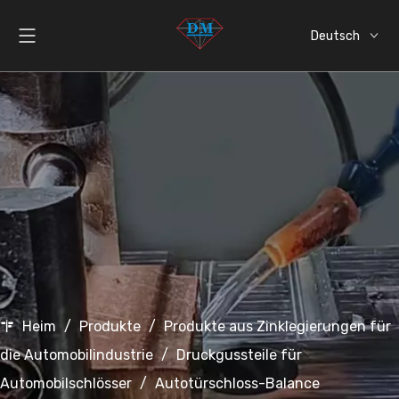
Deutsch
English
العربية
Español
Italiano
日本語
Heim
/
Produkte
/
Produkte aus Zinklegierungen für
die Automobilindustrie
/
Druckgussteile für
Automobilschlösser
/
Autotürschloss-Balance