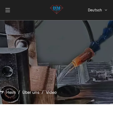
Deutsch
English
العربية
Español
Italiano
日本語
Heim
/
Über uns
/
Video