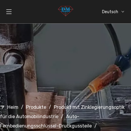
Deutsch
English
العربية
Español
Italiano
日本語
Heim
/
Produkte
/
Produkt mit Zinklegierungsoptik
für die Automobilindustrie
/
Auto-
Fernbedienungsschlüssel-Druckgussteile
/