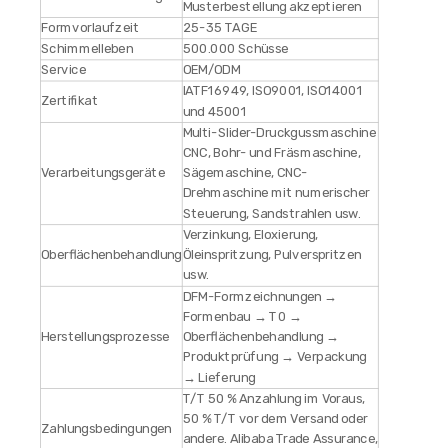
Musterbestellung akzeptieren
Formvorlaufzeit
25-35 TAGE
Schimmelleben
500.000 Schüsse
Service
OEM/ODM
IATF16949, ISO9001, ISO14001
Zertifikat
und 45001
Multi-Slider-Druckgussmaschine
CNC, Bohr- und Fräsmaschine,
Verarbeitungsgeräte
Sägemaschine, CNC-
Drehmaschine mit numerischer
Steuerung, Sandstrahlen usw.
Verzinkung, Eloxierung,
Oberflächenbehandlung
Öleinspritzung, Pulverspritzen
usw.
DFM-Formzeichnungen →
Formenbau → T0 →
Herstellungsprozesse
Oberflächenbehandlung →
Produktprüfung → Verpackung
→ Lieferung
T/T 50 % Anzahlung im Voraus,
50 % T/T vor dem Versand oder
Zahlungsbedingungen
andere. Alibaba Trade Assurance,