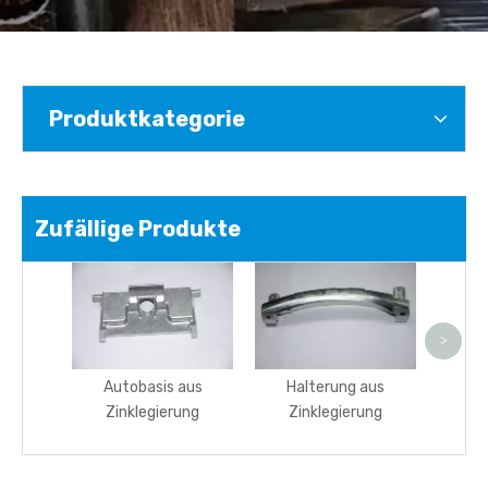
Produktkategorie
Zufällige Produkte
Kam
>
Autobasis aus
Halterung aus
Zinklegierung
Zinklegierung