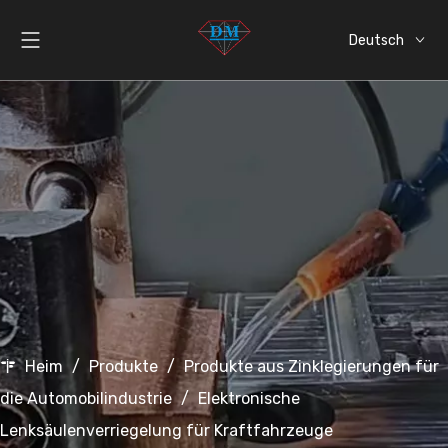
Deutsch
English
العربية
Español
Italiano
日本語
Heim
/
Produkte
/
Produkte aus Zinklegierungen für
die Automobilindustrie
/
Elektronische
Lenksäulenverriegelung für Kraftfahrzeuge